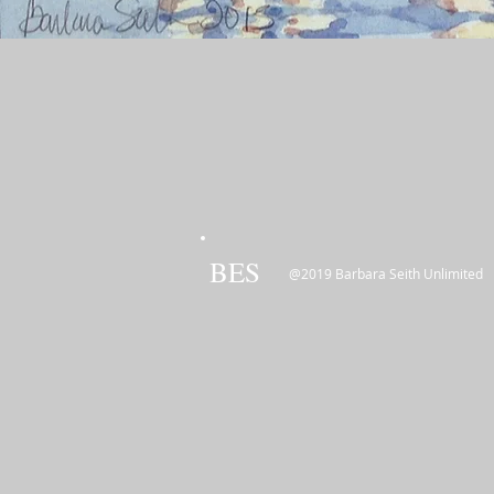
BES
@2019 Barbara Seith Unlimited